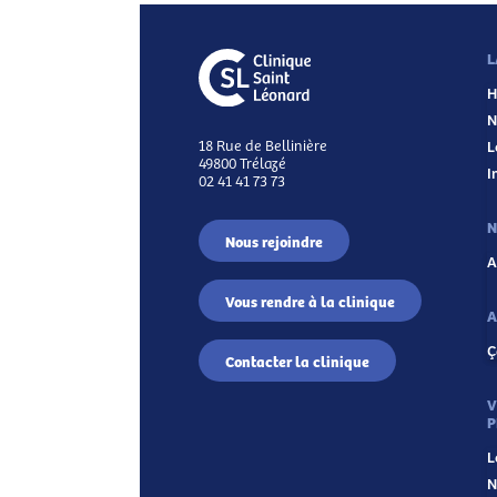
L
H
N
18 Rue de Bellinière
L
49800 Trélazé
I
02 41 41 73 73
N
Nous rejoindre
A
Vous rendre à la clinique
A
Ç
Contacter la clinique
V
P
L
N