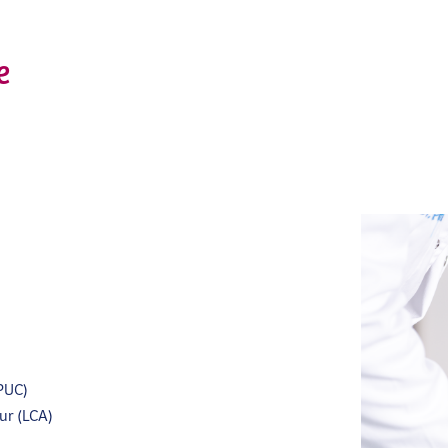
he
PUC)
ur (LCA)