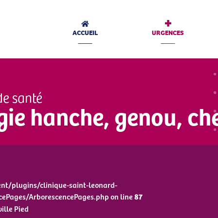
+
ACCUEIL
URGENCES
de santé
gie hanche, genou, che
t/plugins/clinique-saint-leonard-
cePages/ArborescencePages.php on line
87
ille Pied