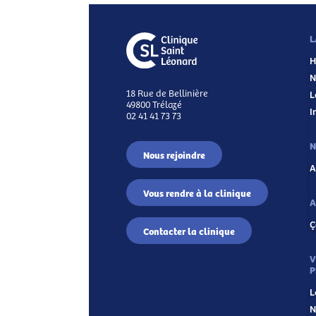
L
H
N
18 Rue de Bellinière
L
49800 Trélazé
I
02 41 41 73 73
N
Nous rejoindre
A
Vous rendre à la clinique
A
Ç
Contacter la clinique
V
P
L
N