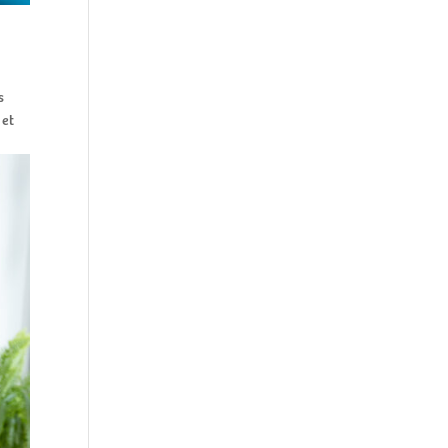
s
 et