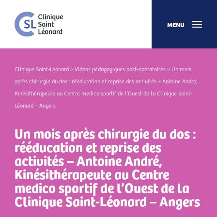
MENU
Clinique Saint-Léonard
>
Vidéos pédagogiques post-opératoires
> Un mois
après chirurgie du dos : rééducation et reprise des activités – Antoine André,
Kinésithérapeute au Centre medico sportif de l’Ouest de la Clinique Saint-
Léonard – Angers
Un mois après chirurgie du dos :
rééducation et reprise des
activités – Antoine André,
Kinésithérapeute au Centre
medico sportif de l’Ouest de la
Clinique Saint-Léonard – Angers